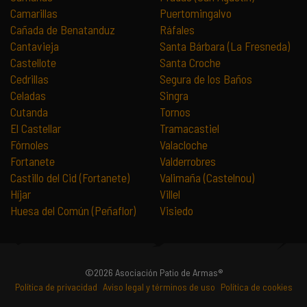
Camarillas
Puertomingalvo
Cañada de Benatanduz
Ráfales
Cantavieja
Santa Bárbara (La Fresneda)
Castellote
Santa Croche
Cedrillas
Segura de los Baños
Celadas
Singra
Cutanda
Tornos
El Castellar
Tramacastiel
Fórnoles
Valacloche
Fortanete
Valderrobres
Castillo del Cid (Fortanete)
Valimaña (Castelnou)
Híjar
Villel
Huesa del Común (Peñaflor)
Visiedo
©2026 Asociación Patio de Armas®
Política de privacidad
Aviso legal y términos de uso
Política de cookies