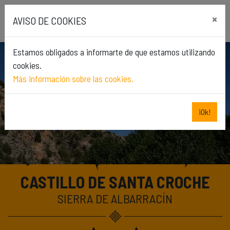
Skip
×
to
AVISO DE COOKIES
content
Estamos obligados a informarte de que estamos utilizando
cookies.
Más información sobre las cookies.
Previous
Next
¡Ok!
CASTILLO DE SANTA CROCHE
SIERRA DE ALBARRACÍN