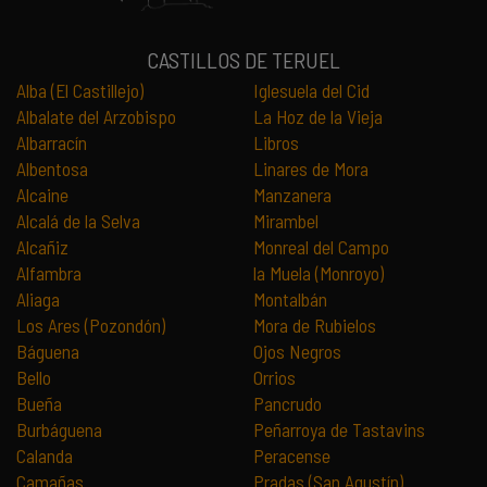
CASTILLOS DE TERUEL
Alba (El Castillejo)
Iglesuela del Cid
Albalate del Arzobispo
La Hoz de la Vieja
Albarracín
Libros
Albentosa
Linares de Mora
Alcaine
Manzanera
Alcalá de la Selva
Mirambel
Alcañiz
Monreal del Campo
Alfambra
la Muela (Monroyo)
Aliaga
Montalbán
Los Ares (Pozondón)
Mora de Rubielos
Báguena
Ojos Negros
Bello
Orrios
Bueña
Pancrudo
Burbáguena
Peñarroya de Tastavins
Calanda
Peracense
Camañas
Pradas (San Agustín)