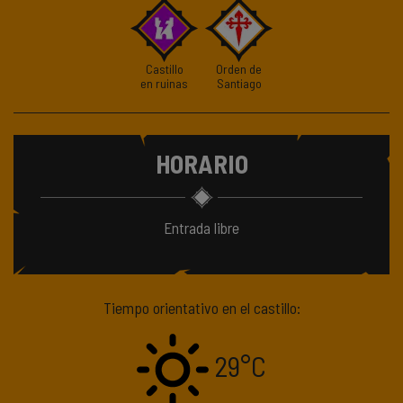
Castillo
Orden de
en ruinas
Santiago
HORARIO
Entrada libre
Tiempo orientativo en el castillo:
29°C