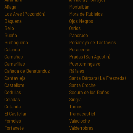
Aliaga
Montalbán
Los Ares (Pozondón)
Mora de Rubielos
Báguena
Ojos Negros
Bello
Orrios
Bueña
Pancrudo
Burbáguena
Peñarroya de Tastavins
Calanda
Peracense
Camañas
Pradas (San Agustín)
Camarillas
Puertomingalvo
Cañada de Benatanduz
Ráfales
Cantavieja
Santa Bárbara (La Fresneda)
Castellote
Santa Croche
Cedrillas
Segura de los Baños
Celadas
Singra
Cutanda
Tornos
El Castellar
Tramacastiel
Fórnoles
Valacloche
Fortanete
Valderrobres