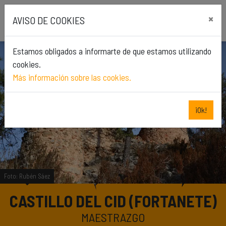
Skip
×
to
AVISO DE COOKIES
content
Estamos obligados a informarte de que estamos utilizando
cookies.
Más información sobre las cookies.
¡Ok!
Foto: Rubén Sáez
CASTILLO DEL CID (FORTANETE)
MAESTRAZGO