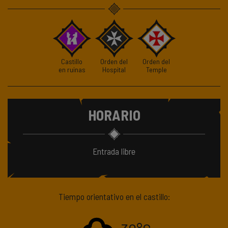
Castillo
Orden del
Orden del
en ruinas
Hospital
Temple
HORARIO
Entrada libre
Tiempo orientativo en el castillo: