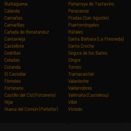
Burbáguena
Peñarroya de Tastavins
Calanda
Peracense
Camañas
Pradas (San Agustín)
Camarillas
Puertomingalvo
Cañada de Benatanduz
Ráfales
Cantavieja
Santa Bárbara (La Fresneda)
Castellote
Santa Croche
Cedrillas
Segura de los Baños
Celadas
Singra
Cutanda
Tornos
El Castellar
Tramacastiel
Fórnoles
Valacloche
Fortanete
Valderrobres
Castillo del Cid (Fortanete)
Valimaña (Castelnou)
Híjar
Villel
Huesa del Común (Peñaflor)
Visiedo