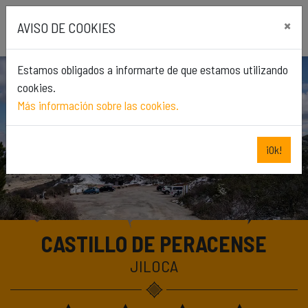
Skip
×
to
AVISO DE COOKIES
content
Estamos obligados a informarte de que estamos utilizando
cookies.
Más información sobre las cookies.
Previous
Next
¡Ok!
CASTILLO DE PERACENSE
JILOCA