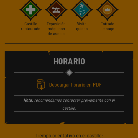
Castillo
Exposición
Visita
Entrada
restaurado
máquinas
guiada
de pago
de asedio
HORARIO
Descargar horario en PDF
Nota:
recomendamos contactar previamente con el
castillo.
Tiempo orientativo en el castillo: